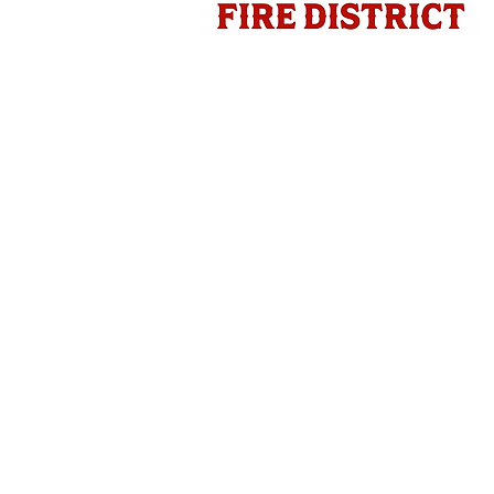
400 ਈ Augustਗਸਟਾ ਸਟ੍ਰੀਟ, ਵੁਡਬ੍ਰਿਜ, ਸੀਏ
|
209-369-1945
|
ਵੈਬਮੇਲ ਲੌਗਇਨ