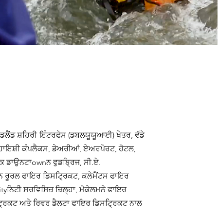
ਲਡਲੈਂਡ ਸ਼ਹਿਰੀ-ਇੰਟਰਫੇਸ (ਡਬਲਯੂਯੂਆਈ) ਖੇਤਰ, ਵੱਡੇ
ਾਇਸ਼ੀ ਕੰਪਲੈਕਸ, ਡੇਅਰੀਆਂ, ਏਅਰਪੋਰਟ, ਹੋਟਲ,
 ਡਾਉਨਟਾownਨ ਵੁਡਬ੍ਰਿਜ, ਸੀ.ਏ.
ਟਨ ਰੂਰਲ ਫਾਇਰ ਡਿਸਟ੍ਰਿਕਟ, ਕਲੇਮੈਂਟਸ ਫਾਇਰ
ਨਿਟੀ ਸਰਵਿਸਿਜ਼ ਜ਼ਿਲ੍ਹਾ, ਮੋਕੇਲਮਨੇ ਫਾਇਰ
੍ਰਿਕਟ ਅਤੇ ਰਿਵਰ ਡੈਲਟਾ ਫਾਇਰ ਡਿਸਟ੍ਰਿਕਟ ਨਾਲ