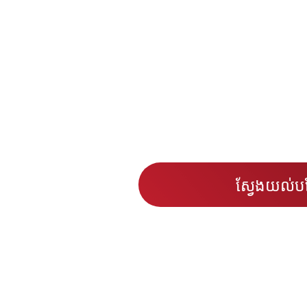
ស្វែង​យល់​បន