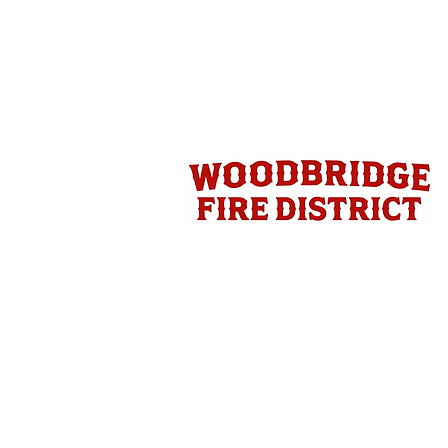
ផ្លូវ ៤០០ អ៊ីសីហា, Woodbridge, CA |
២០៩-៣៦៩-១៩៤៥
|
Webmail ចូល