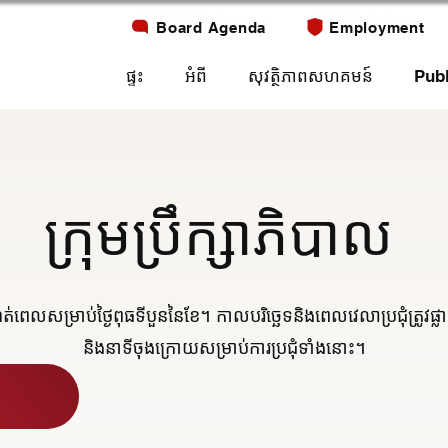
Board Agenda
Employment
ផ្ទះ
អំពី
សុវត្ថិភាពសហគមន៍
Publ
ក្រុមប្រឹក្សាភិបាល
ំណត់ពេលសម្រាប់ថ្ងៃពុធទីបួននៃខែ។ កាលបរិច្ឆេទនិងពេលវេលាប្រជុំត្រូវផ្ល
និងនាទីចុងក្រោយសម្រាប់ការប្រជុំទាំងនោះ។