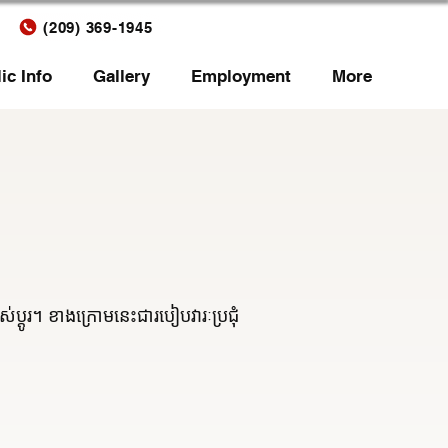
(209) 369-1945
ic Info
Gallery
Employment
More
ាស់ប្តូរ។ ខាងក្រោមនេះជារបៀបវារៈប្រជុំ