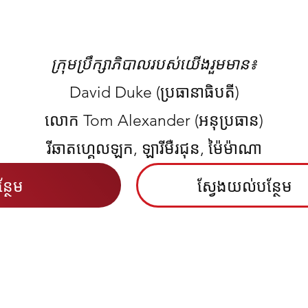
ក្រុមប្រឹក្សាភិបាលរបស់យើងរួមមាន៖
David Duke (ប្រធានាធិបតី)
លោក Tom Alexander (អនុប្រធាន)
រីឆាតហ្គេលឡក, ឡារីមឺរជុន, ម៉ៃម៉ាណា
្ថែម
ស្វែង​យល់​បន្ថែម