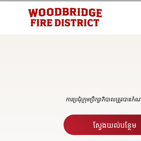
ការប្រជុំក្រុមប្រឹក្សាភិបាលត្រូវបានក
ស្វែង​យល់​បន្ថែម