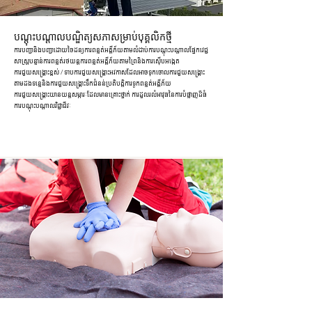
បណ្តុះបណ្តាលបណ្ឌិត្យសភាសម្រាប់បុគ្គលិកថ្មី
ការបញ្ជានិងបញ្ជាដោយចៃដន្យការពន្លត់អគ្គីភ័យតាមលំដាប់ការបណ្តុះបណ្តាលផ្នែកវេជ្ជ
សាស្រ្តបន្ទាន់ការពន្លត់រថយន្តការពន្លត់អគ្គីភ័យតាមព្រៃនិងការស៊ើបអង្កេត
ការជួយសង្គ្រោះខ្ពស់ / ទាបការជួយសង្គ្រោះអវកាសដែលអាចទុកចោលការជួយសង្គ្រោះ
តាមដងទន្លេនិងការជួយសង្គ្រោះទឹកជំនន់ប្រតិបត្តិការទូកពន្លត់អគ្គីភ័យ
ការជួយសង្គ្រោះយានយន្តសម្ភារៈដែលមានគ្រោះថ្នាក់ ការដួលរលំអាវុធនៃការបំផ្លាញដ៏ធំ
ការបណ្តុះបណ្តាលវិជ្ជាជីវៈ