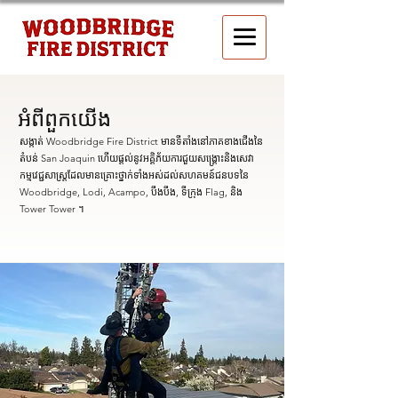
អំពី​ពួក​យើង
សង្កាត់ Woodbridge Fire District មានទីតាំងនៅភាគខាងជើងនៃ
តំបន់ San Joaquin ហើយផ្តល់នូវអគ្គិភ័យការជួយសង្គ្រោះនិងសេវា
កម្មវេជ្ជសាស្រ្តដែលមានគ្រោះថ្នាក់ទាំងអស់ដល់សហគមន៍ជនបទនៃ
Woodbridge, Lodi, Acampo, បឹងបឹង, ទីក្រុង Flag, និង
Tower Tower ។