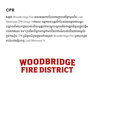
CPR
សង្កាត់ Woodbridge Fire មានមោទនភាពដែលបានក្លាយជាផ្នែកមួយនៃ Lodi
Memorial CPR Group ។ តាមរយៈអង្គការនេះបុគ្គលិកដែលបានទទួលការបណ្តុះ
បណ្តាលពីនាយកដ្ឋានរបស់យើងបន្តផ្តល់ការបណ្តុះបណ្តាលនិងការផ្តល់ជំនួយផ្លូវដង្ហើម
ដល់សាធារណៈជន។ ប្រសិនបើអ្នកណាម្នាក់មកពីសហគមន៍របស់យើងចាប់អារម្មណ៍
ក្នុងការរៀន CPR ឬជំនួយដំបូងសូមទាក់ទងស្រុក Woodbridge Fire ឬនាយកដ្ឋាន
អប់រំរបស់មន្ទីរពេទ្យ Lodi Memorial ។
ផ្លូវ ៤០០ អ៊ីសីហា, Woodbridge, CA |
២០៩-៣៦៩-១៩៤៥
|
Webmail ចូល
ផ្លូវ ៤០០ អ៊ីសីហា, Woodbridge, CA |
២០៩-៣៦៩-១៩៤៥
|
Webmail ចូល
© Woodbridge សង្កាត់ភ្លើង។ រក្សា​រ​សិទ្ធ​គ្រប់យ៉ាង។